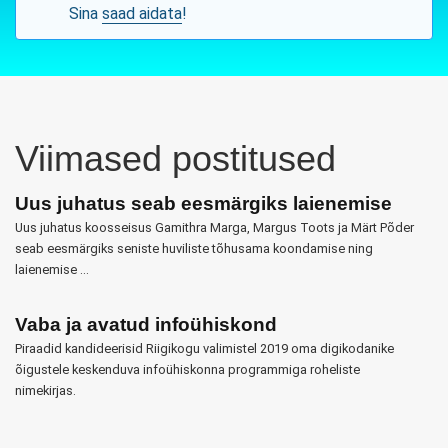
Sina
saad aidata
!
Viimased postitused
Uus juhatus seab eesmärgiks laienemise
Uus juhatus koosseisus Gamithra Marga, Margus Toots ja Märt Põder
seab eesmärgiks seniste huviliste tõhusama koondamise ning
laienemise …
Vaba ja avatud infoühiskond
Piraadid kandideerisid Riigikogu valimistel 2019 oma digikodanike
õigustele keskenduva infoühiskonna programmiga roheliste
nimekirjas.